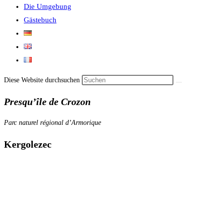
Die Umgebung
Gästebuch
Diese Website durchsuchen
Presqu’île de Crozon
Parc naturel régional d’Armorique
Kergolezec
Kermignon liegt im Weiler Kergolezec, dieser gehört zu Crozon. Crozon
liegt auf der Presqu’ile de Crozon, westwärts kommt nur noch Wasser. Man
sagt hier auch “ Bout de Monde“
Kergolezec besteht aus ein paar Häusern, die sich entlang des Sträßchens
verteilen. Die Kergolesen sind stolz darauf, dass in ihrem Dorf ganzjährig