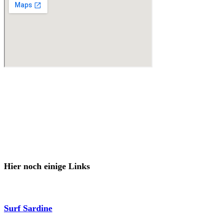
Anfahrtsbeschreibung
Unser Haus liegt etwas zurückversetzt und ist nicht sichtbar von der
Straße.
Von oben kommend, nimmt man,
nach dem Ortsschild und
den
ersten Häusern, die erste Einfahrt rechts (nach dem weißen Zaun),
biegt um die Hausecke und landet vor unserem anthrazitfarbenen Gartentor.
Unser Haus hat blaue Fensterläden.
Hier noch einige Links
Surf Sardine